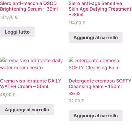
Siero anti-macchia QSOD
Siero anti-age Sensitive
Brightening Serum – 30ml
Skin Age Defying Treatment
– 30ml
144,00
€
114,00
€
Leggi tutto
Aggiungi al carrello
Crema viso idratante DAILY
Detergente cremoso SOFTY
WATER Cream – 50ml
Cleansing Balm – 150ml
48,00
€
Valutato
32,00
€
4.67
su 5
Aggiungi al carrello
Aggiungi al carrello