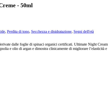
 Creme - 50ml
bile
,
Perdita di tono
,
Secchezza e disidratazione
,
Segni dell'età
derivate dalle foglie di spinaci organici certificati. Ultimate Night Cre
lia e olio di argan e dimostra clinicamente di migliorare l’elasticità e l