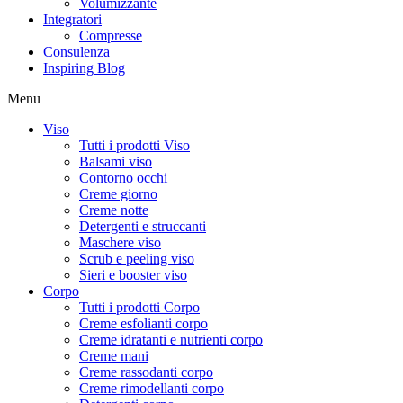
Volumizzante
Integratori
Compresse
Consulenza
Inspiring Blog
Menu
Viso
Tutti i prodotti Viso
Balsami viso
Contorno occhi
Creme giorno
Creme notte
Detergenti e struccanti
Maschere viso
Scrub e peeling viso
Sieri e booster viso
Corpo
Tutti i prodotti Corpo
Creme esfolianti corpo
Creme idratanti e nutrienti corpo
Creme mani
Creme rassodanti corpo
Creme rimodellanti corpo