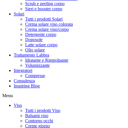
Scrub e peeling corpo
Sieri e booster corpo
Solari
Tutti i prodotti Solari
Crema solare viso colorata
Crema solare viso/corpo
Detergente corpo
Doposole
Latte solare corpo
Olio solare
Trattamento Labbra
Idratante e Rimpolpante
Volumizzante
Integratori
Compresse
Consulenza
Inspiring Blog
Menu
Viso
Tutti i prodotti Viso
Balsami viso
Contorno occhi
Creme giorno