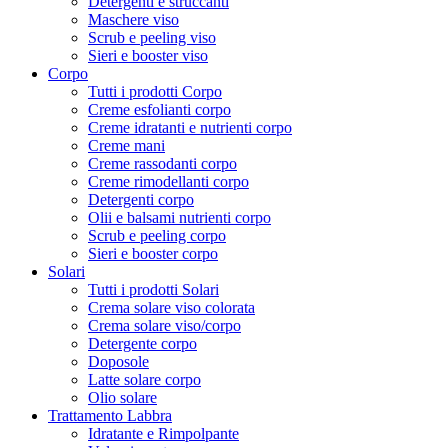
Detergenti e struccanti
Maschere viso
Scrub e peeling viso
Sieri e booster viso
Corpo
Tutti i prodotti Corpo
Creme esfolianti corpo
Creme idratanti e nutrienti corpo
Creme mani
Creme rassodanti corpo
Creme rimodellanti corpo
Detergenti corpo
Olii e balsami nutrienti corpo
Scrub e peeling corpo
Sieri e booster corpo
Solari
Tutti i prodotti Solari
Crema solare viso colorata
Crema solare viso/corpo
Detergente corpo
Doposole
Latte solare corpo
Olio solare
Trattamento Labbra
Idratante e Rimpolpante