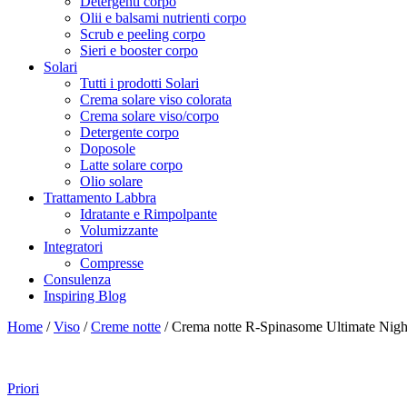
Detergenti corpo
Olii e balsami nutrienti corpo
Scrub e peeling corpo
Sieri e booster corpo
Solari
Tutti i prodotti Solari
Crema solare viso colorata
Crema solare viso/corpo
Detergente corpo
Doposole
Latte solare corpo
Olio solare
Trattamento Labbra
Idratante e Rimpolpante
Volumizzante
Integratori
Compresse
Consulenza
Inspiring Blog
Home
/
Viso
/
Creme notte
/ Crema notte R-Spinasome Ultimate Nig
Priori