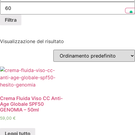
Filtra
Visualizzazione del risultato
Categorie prodotto
Capelli
Corpo
Integratori
Labbra
Solari
Crema Fluida Viso CC Anti-
Age Globale SPF50
Trattamento Labbra
GENOMIA – 50ml
Viso
59,00
€
Bisogni Viso
Leggi tutto