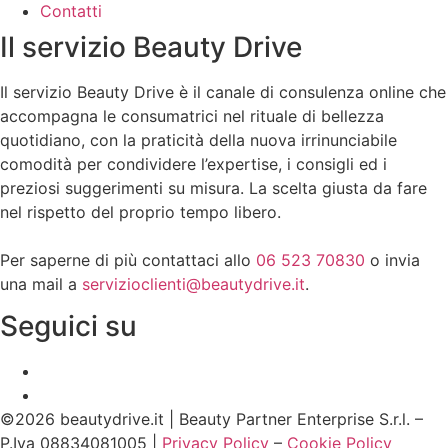
Smagliature e perdita di tono
Contatti
Il servizio Beauty Drive
Prodotto Bisogni Integratori
Anti-Aging
Il servizio Beauty Drive è il canale di consulenza online che
Brucia grassi
accompagna le consumatrici nel rituale di bellezza
quotidiano, con la praticità della nuova irrinunciabile
Cellulite e accumulo di adipe
comodità per condividere l’expertise, i consigli ed i
Depurativo
preziosi suggerimenti su misura. La scelta giusta da fare
Diuretico
nel rispetto del proprio tempo libero.
Equilibrio del peso corporeo
Per saperne di più contattaci allo
06 523 70830
o invia
foto-invecchiamento
una mail a
servizioclienti@beautydrive.it
.
Funzionalità microcircolo
Prodotto Bisogni Solari
Gonfiore addominale
Seguici su
Abbronzatura
Perdita di tono
Foto-invecchiamento
Secchezza e disidratazione
Pelle sensibile
Segni dell'età
©2026 beautydrive.it | Beauty Partner Enterprise S.r.l. –
Protezione solare
Stimolante del metabolismo di carboidrati e lipidi
P.Iva 08834081005 |
Privacy Policy
–
Cookie Policy